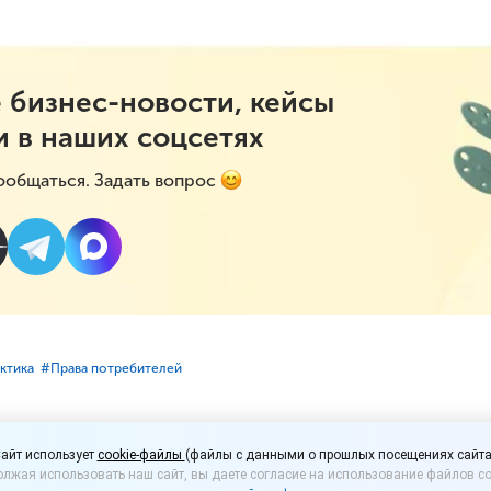
 бизнес-новости, кейсы
и в наших соцсетях
ообщаться. Задать вопрос
ктика
#⁣Права потребителей
раве отказаться от по
айт использует
cookie-файлы
(файлы с данными о прошлых посещениях сайта
лжая использовать наш сайт, вы даете согласие на использование файлов co