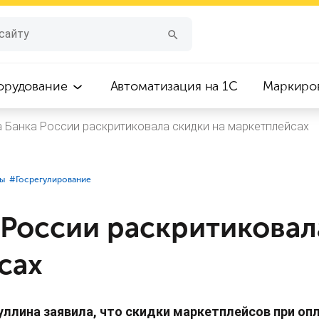
орудование
Автоматизация на 1С
Маркиро
а Банка России раскритиковала скидки на маркетплейсах
сы
#⁣Госрегулирование
 России раскритиковал
сах
уллина заявила, что скидки маркетплейсов при опл