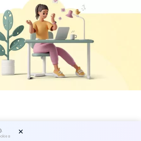
купки,
).
okie в