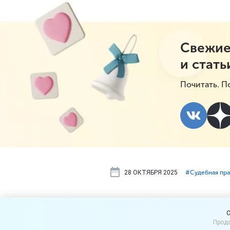
Свежие
и стать
Почитать. П
28 ОКТЯБРЯ 2025
#⁣Судебная пра
Родители вп
C
Продо