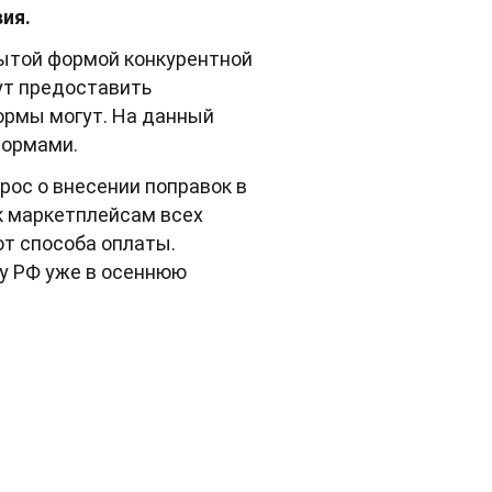
ия.
рытой формой конкурентной
ут предоставить
формы могут. На данный
формами.
ос о внесении поправок в
 к маркетплейсам всех
от способа оплаты.
у РФ уже в осеннюю