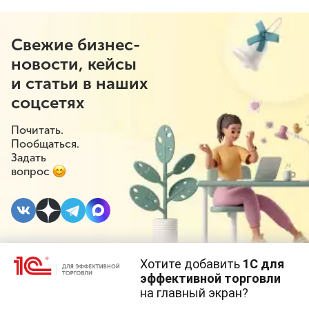
Свежие бизнес-
новости, кейсы
и статьи в наших
соцсетях
Почитать.
Пообщаться.
Задать
вопрос
Хотите добавить
1С для
3 МАРТА 2023
#⁣Госрегулирование
эффективной торговли
на главный экран?
Рекламировать вино
Cайт использует
cookie-файлы
(файлы с данными о прошлых
посещениях сайта).