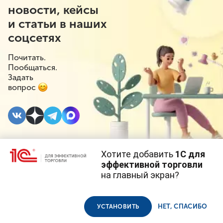
новости, кейсы
и статьи в наших
соцсетях
Почитать.
Пообщаться.
Задать
вопрос
Хотите добавить
1С для
29 ИЮНЯ 2022
#⁣Госрегулирование
эффективной торговли
на главный экран?
Нулевая ввозная
Cайт использует
cookie-файлы
(файлы с данными о прошлых
посещениях сайта).
Продолжая использовать наш сайт, вы даете согласие на
пошлина при импорте
использование файлов cookie в соответствии с
политикой
НЕТ, СПАСИБО
УСТАНОВИТЬ
конфиденциальности
.
стиральных машин и