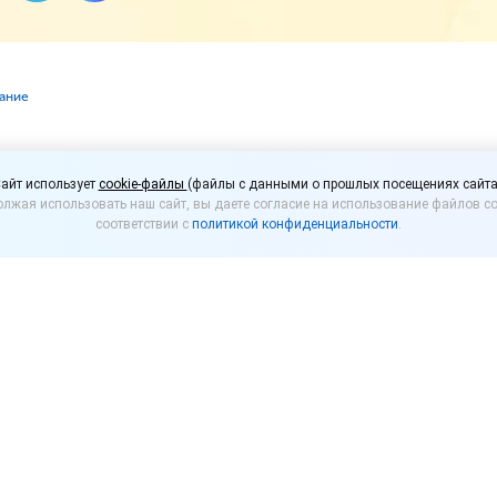
вание
гут ввести продуктов
айт использует
cookie-файлы
(файлы с данными о прошлых посещениях сайта
лжая использовать наш сайт, вы даете согласие на использование файлов co
мущих
соответствии с
политикой конфиденциальности
.
ты питания и товары первой необходимости сильнее
оссии. В качестве меры поддержки предложено в
ной платы по развитию агропромышленности Юлия О
у с предложением о введении системы выдачи ма
 получение базовых продуктов питания и товаров п
овышение цен на продукты питания, которые польз