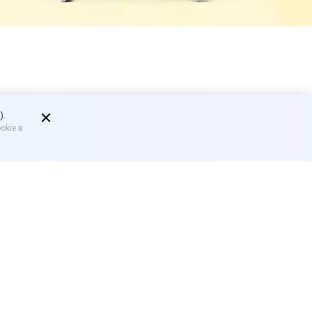
ые карточки
).
okie в
 всех ударил по
ыдавать таким гражданам
глоблина обратилась к
лоимущим слоям населения
ервой необходимости.
уются повышенным спросом