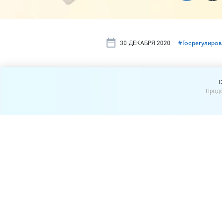
30 ДЕКАБРЯ 2020
#⁣Госрегулиро
В России мо
C
Продо
для малои
Резкий рост цен на продук
малоимущему населению Р
продуктовые карточки.
Глава комиссии Обществен
российскому Правительств
карточек, дающих право на
По мнению автора идеи, п