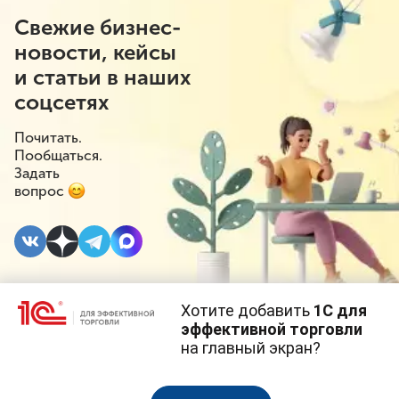
Свежие бизнес-
новости, кейсы
и статьи в наших
соцсетях
Почитать.
Пообщаться.
Задать
вопрос
Хотите добавить
1С для
8 ДЕКАБРЯ 2021
эффективной торговли
на главный экран?
Установление
Cайт использует
cookie-файлы
(файлы с данными о прошлых
посещениях сайта).
Продолжая использовать наш сайт, вы даете согласие на
минимальной суммы
использование файлов cookie в соответствии с
политикой