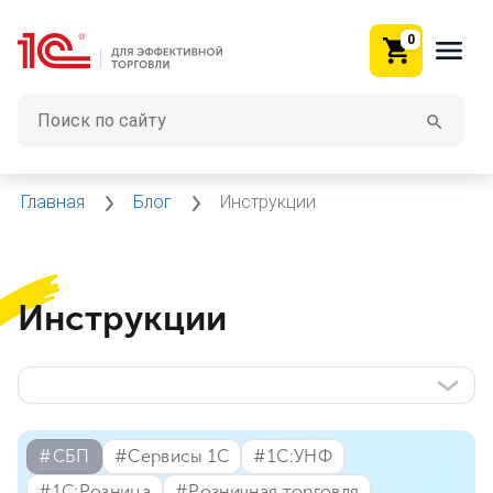
0
Главная
Блог
Инструкции
Инструкции
#⁣СБП
#⁣Сервисы 1С
#⁣1С:УНФ
#⁣1С:Розница
#⁣Розничная торговля