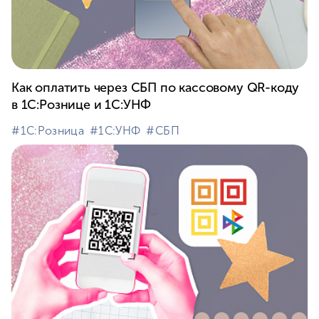
Как оплатить через СБП по кассовому QR-коду
в 1С:Рознице и 1С:УНФ
#⁣1С:Розница
#⁣1С:УНФ
#⁣СБП