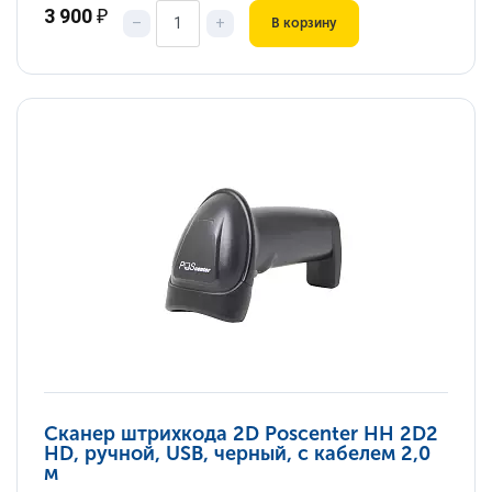
3 900
₽
–
+
В корзину
Сканер штрихкода 2D Poscenter HH 2D2
HD, ручной, USB, черный, с кабелем 2,0
м