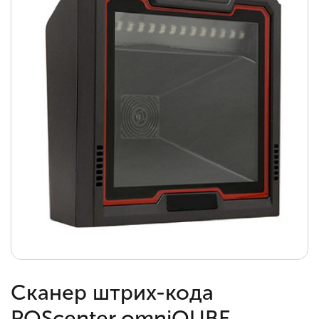
Сканер штрих-кода
POScenter omniQUBE