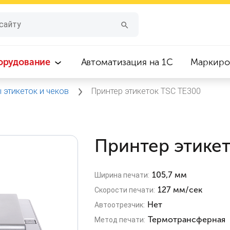
орудование
Автоматизация на 1С
Маркиро
 этикеток и чеков
Принтер этикеток TSC TE300
Принтер этике
105,7 мм
Ширина печати:
127 мм/сек
Скорости печати:
Нет
Автоотрезчик:
Термотрансферная
Метод печати: