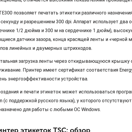
TE300 позволяет печатать этикетки различного назначения
 секунду и разрешением 300 dpi. Аппарат использует два 
ечнике 1/2 дюйма и 300 м на сердечнике 1 дюйм), высоку
щиеся датчики зазора, конца красящей ленты и «черной 
ипов линейных и двумерных штрихкодов.
тальная загрузка ленты через откидывающуюся крышку 
уживание. Принтер имеет сертификат соответствия Energy
ень энергоэффективности устройства.
создания и печати этикеток может использоваться прогр
ion (с поддержкой русского языка), у которого отсутствую
назначено для работы с любыми ОС Windows.
нтер этикеток TSC: обзор