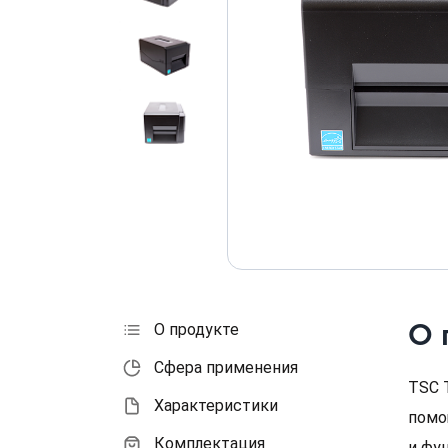
О 
О продукте
Сфера применения
TSC 
Характеристики
помо
Комплектация
и фу