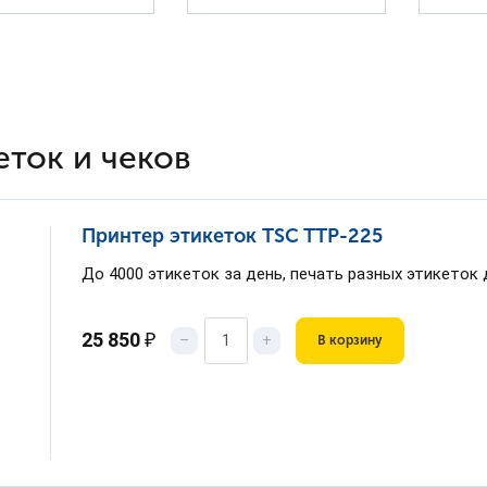
еток и чеков
Принтер этикеток TSC TТP-225
До 4000 этикеток за день, печать разных этикеток 
25 850
₽
–
+
В корзину