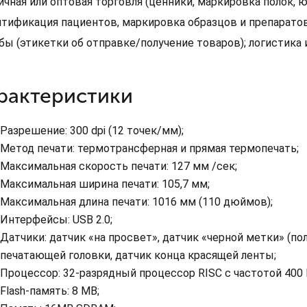
ичная или оптовая торговля (ценники, маркировка полок,
нтификация пациентов, маркировка образцов и препаратов
бы (этикетки об отправке/получение товаров); логистика 
рактеристики
Разрешение: 300 dpi (12 точек/мм);
Метод печати: термотрансферная и прямая термопечать;
Максимальная скорость печати: 127 мм /сек;
Максимальная ширина печати: 105,7 мм;
Максимальная длина печати: 1016 мм (110 дюймов);
Интерфейсы: USB 2.0;
Датчики: датчик «на просвет», датчик «черной метки» (п
печатающей головки, датчик конца красящей ленты;
Процессор: 32-разрядный процессор RISC с частотой 400 
Flash-память: 8 MB;