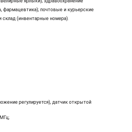
 ювелирные ярлыки); здравоохранение
, фармацевтика); почтовые и курьерские
и склад (инвентарные номера).
оложение регулируется), датчик открытой
МГц;