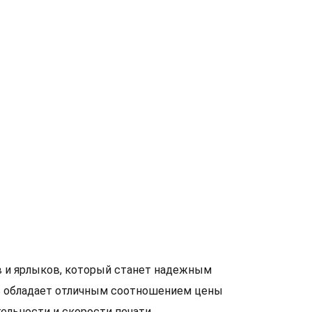
в и ярлыков, который станет надежным
ь обладает отличным соотношением цены
ельности и скорости печати.