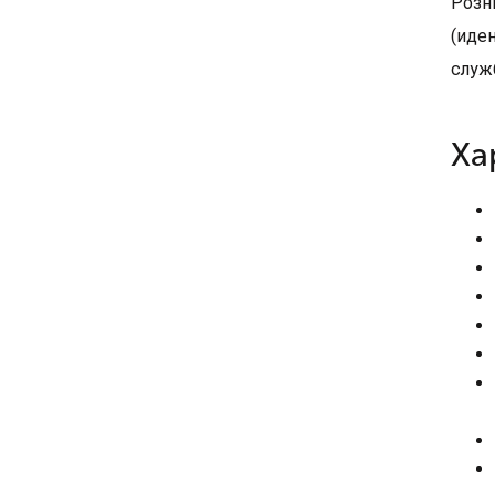
Розн
(иде
служ
Ха