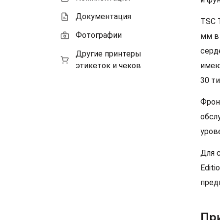
Документация
TSC 
Фотографии
мм в
серд
Другие принтеры
этикеток и чеков
имею
30 т
Фрон
обсл
уров
Для 
Edit
пред
При