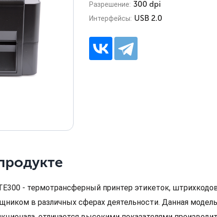
300 dpi
Разрешение:
USB 2.0
Интерфейсы:
продукте
TE300 - термотрансферный принтер этикеток, штрихкодо
щником в различных сферах деятельности. Данная модел
нкционала, отличается высокими показателями производит