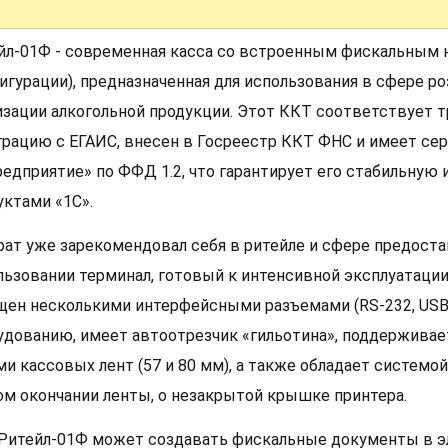
йл-01Ф - современная касса со встроенным фискальным 
игурации), предназначенная для использования в сфере роз
изации алкогольной продукции. Этот ККТ соответствует 
грацию с ЕГАИС, внесен в Госреестр ККТ ФНС и имеет с
редприятие» по ФФД 1.2, что гарантирует его стабильную
уктами «1С».
рат уже зарекомендовал себя в ритейле и сфере предостав
льзовании терминал, готовый к интенсивной эксплуатации
щен несколькими интерфейсными разъемами (RS-232, USB)
удованию, имеет автоотрезчик «гильотина», поддерживае
ми кассовых лент (57 и 80 мм), а также обладает системо
ом окончании ленты, о незакрытой крышке принтера.
Ритейл-01Ф может создавать фискальные документы в э