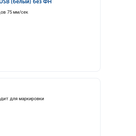
SB (белый) без ФН
дов 75 мм/сек
одит для маркировки