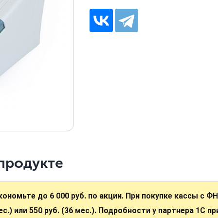
продукте
кономьте до 6 000 руб. по акции. При покупке кассы с Ф
ес.) или 550 руб. (36 мес.). Подробности у партнера 1С п