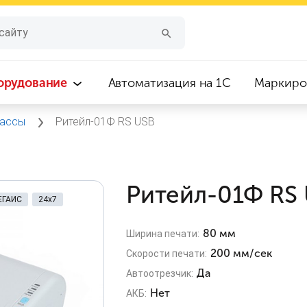
орудование
Автоматизация на 1С
Маркиро
кассы
Ритейл-01Ф RS USB
Ритейл-01Ф RS
ЕГАИС
24х7
80 мм
Ширина печати:
200 мм/сек
Скорости печати:
Да
Автоотрезчик:
Нет
АКБ: