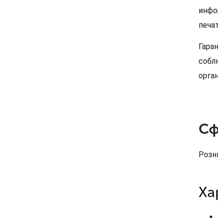
инфо
печа
Гара
собл
орган
Сф
Розни
Ха