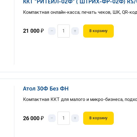
ККТ "РИТЕЙЛ-02Ф" ( ШТРИХ-ФР-02Ф) RS/U
Компактная онлайн-касса; печать чеков, ШК, QR-ко
21 000
₽
–
+
В корзину
Атол 30Ф Без ФН
Компактная ККТ для малого и микро-бизнеса, подх
26 000
₽
–
+
В корзину