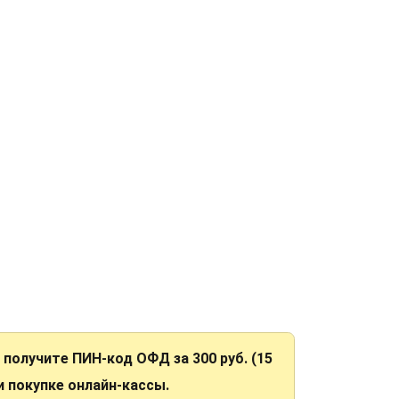
Н получите ПИН-код ОФД за 300 руб. (15
ри покупке онлайн-кассы.