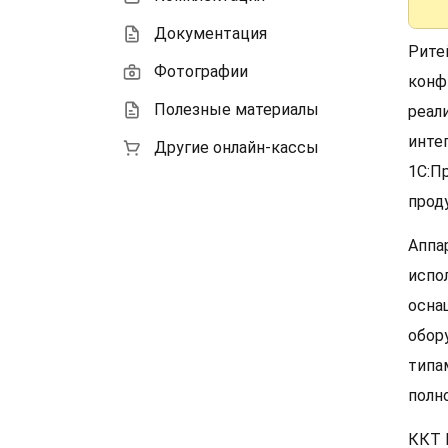
Документация
Рите
Фотографии
конф
Полезные материалы
реал
инте
Другие онлайн-кассы
1С:П
прод
Аппа
испо
осна
обор
типа
полн
ККТ 