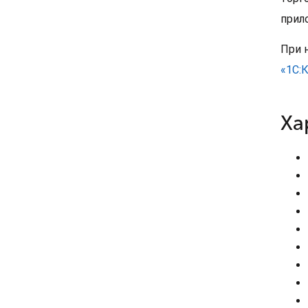
прил
При 
«1С:
Ха