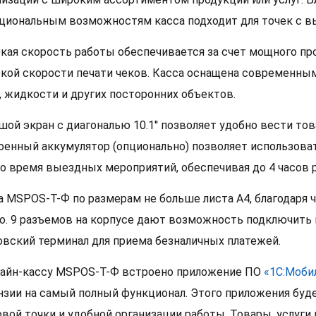
циональным возможностям касса подходит для точек с в
кая скорость работы обеспечивается за счет мощного пр
кой скорости печати чеков. Касса оснащена современны
, жидкости и других посторонних объектов.
шой экран с диагональю 10.1'' позволяет удобно вести то
оенный аккумулятор (опционально) позволяет использова
во время выездных мероприятий, обеспечивая до 4 часов 
а MSPOS-T-Ф по размерам не больше листа А4, благодаря 
о. 9 разъемов на корпусе дают возможность подключить 
овский терминал для приема безналичных платежей.
лайн-кассу MSPOS-T-Ф встроено приложение ПО
«1С:Моби
нзии на самый полный функционал. Этого приложения буде
овой точки и удобной организации работы. Товары, услуги