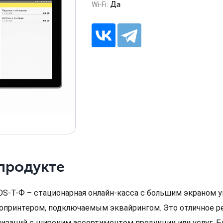
Да
Wi-Fi:
продукте
S-T-Ф – стационарная онлайн-касса с большим экраном
опринтером, подключаемым эквайрингом. Это отличное ре
низаций с широким ассортиментом продукции или услуг. 