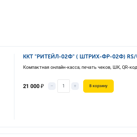
ККТ "РИТЕЙЛ-02Ф" ( ШТРИХ-ФР-02Ф) RS/U
Компактная онлайн-касса; печать чеков, ШК, QR-ко
21 000
₽
–
+
В корзину