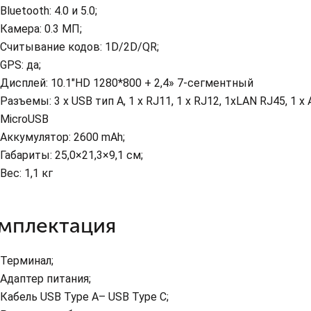
Bluetooth: 4.0 и 5.0;
Камера: 0.3 МП;
Считывание кодов: 1D/2D/QR;
GPS: да;
Дисплей: 10.1"HD 1280*800 + 2,4» 7-сегментный
Разъемы: 3 х USB тип А, 1 х RJ11, 1 x RJ12, 1xLAN RJ45, 1 x 
MicroUSB
Аккумулятор: 2600 mAh;
Габариты: 25,0×21,3×9,1 см;
Вес: 1,1 кг
мплектация
Терминал;
Адаптер питания;
Кабель USB Type A– USB Type C;