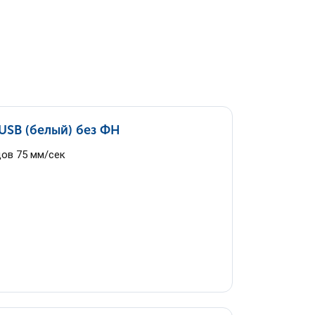
SB (белый) без ФН
дов 75 мм/сек