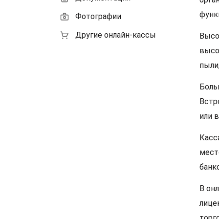
функ
Фотографии
Другие онлайн-кассы
Высо
высо
пыли
Боль
Встр
или 
Касс
мест
банк
В он
лице
торг