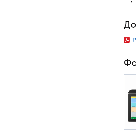
До
Р
Фо