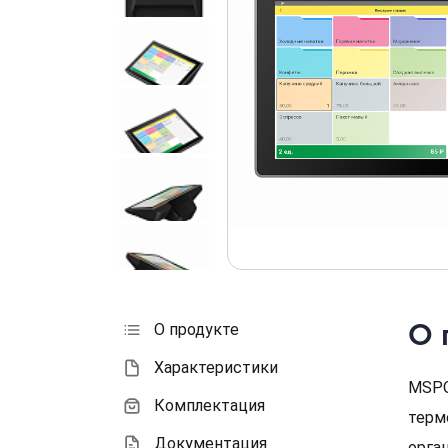
О 
О продукте
Характеристики
MSPO
Комплектация
терм
Документация
орга