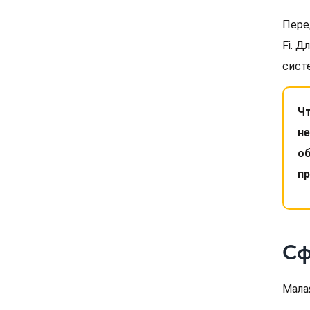
Пере
Fi. 
сист
Чт
не
об
п
Сф
Малая