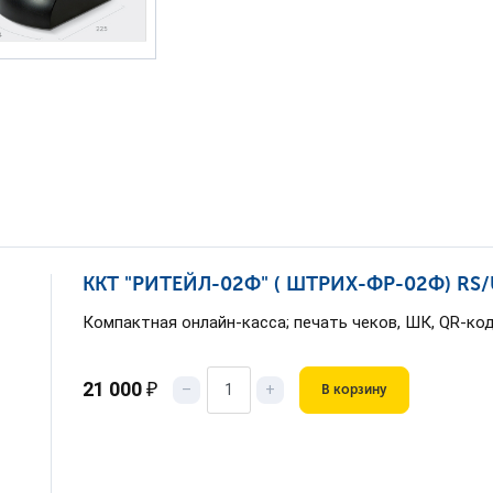
ККТ "РИТЕЙЛ-02Ф" ( ШТРИХ-ФР-02Ф) RS/U
Компактная онлайн-касса; печать чеков, ШК, QR-ко
21 000
₽
–
+
В корзину