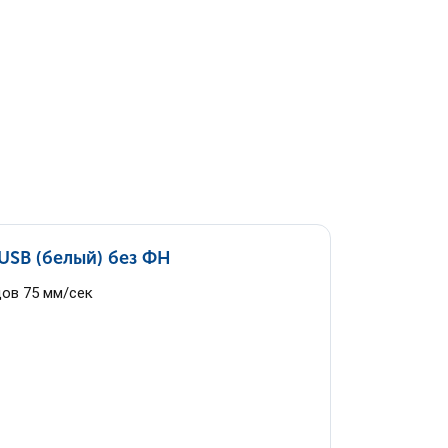
SB (белый) без ФН
дов 75 мм/сек