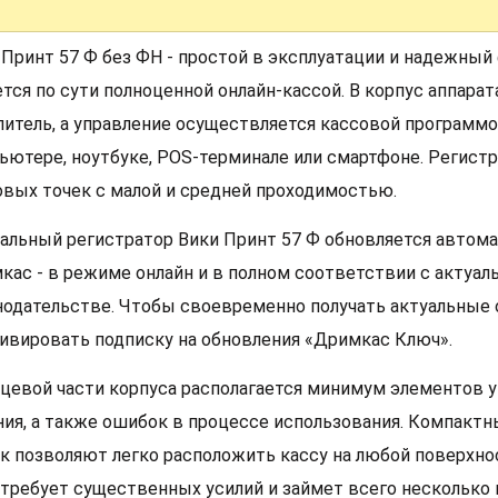
 Принт 57 Ф без ФН - простой в эксплуатации и надежный
ется по сути полноценной онлайн-кассой. В корпус аппара
питель, а управление осуществляется кассовой программо
ьютере, ноутбуке, POS-терминале или смартфоне. Регист
овых точек с малой и средней проходимостью.
альный регистратор Вики Принт 57 Ф обновляется автома
кас - в режиме онлайн и в полном соответствии с актуа
нодательстве. Чтобы своевременно получать актуальные
тивировать подписку на обновления «Дримкас Ключ».
ицевой части корпуса располагается минимум элементов у
ния, а также ошибок в процессе использования. Компакт
к позволяют легко расположить кассу на любой поверхнос
отребует существенных усилий и займет всего несколько 