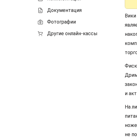
Документация
Вики
Фотографии
явля
Другие онлайн-кассы
нако
комп
торг
Фиск
Дрим
зако
и ак
На л
пита
ноже
не п