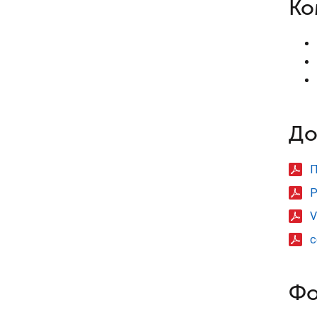
Ко
До
П
Р
V
с
Фо