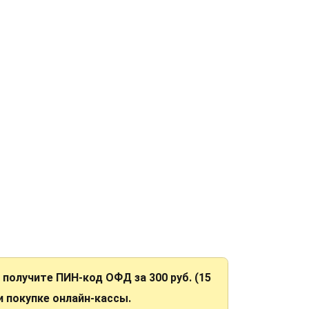
Н получите ПИН-код ОФД за 300 руб. (15
ри покупке онлайн-кассы.