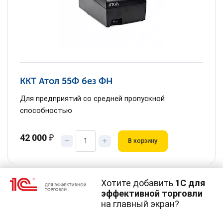
ККТ Атол 55Ф без ФН
Для предприятий со средней пропускной
способностью
42 000
₽
–
+
В корзину
Хотите добавить
1С для
эффективной торговли
на главный экран?
Cайт использует
cookie-файлы
(файлы с данными о прошлых
посещениях сайта).