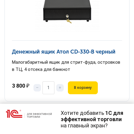
Денежный ящик Атол CD‑330‑B черный
Малогабаритный ящик для стрит-фуда, островков
в ТЦ, 4 отсека для банкнот
3 800
₽
–
+
В корзину
Хотите добавить
1С для
эффективной торговли
на главный экран?
Cайт использует
cookie-файлы
(файлы с данными о прошлых
посещениях сайта).