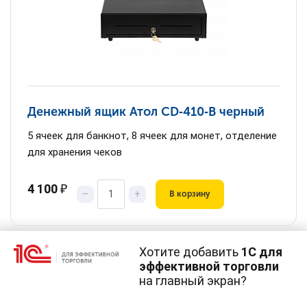
Денежный ящик Атол CD‑410‑B черный
5 ячеек для банкнот, 8 ячеек для монет, отделение
для хранения чеков
4 100
₽
–
+
В корзину
Хотите добавить
1С для
эффективной торговли
на главный экран?
Cайт использует
cookie-файлы
(файлы с данными о прошлых
посещениях сайта).