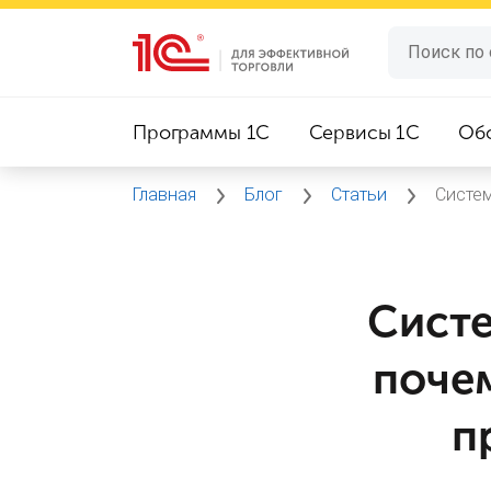
Программы 1C
Сервисы 1C
Об
Главная
Блог
Статьи
Систем
Систе
почем
п