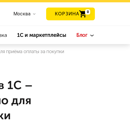
0
Москва
КОРЗИНА
вка
1С и маркетплейсы
Блог
для приёма оплаты за покупки
в 1С –
но для
ки