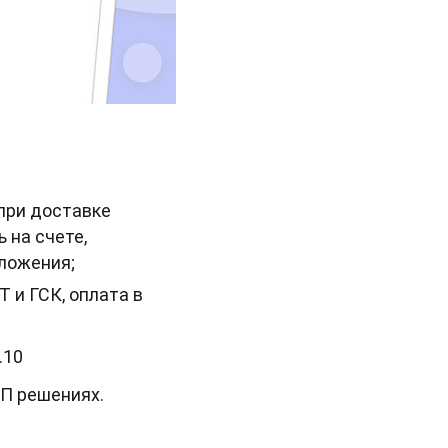
при доставке
 на счете,
ложения;
 и ГСК, оплата в
.10
П решениях.