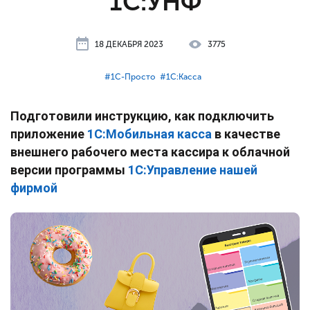
1С:УНФ
18 ДЕКАБРЯ 2023
3775
#⁣1С-Просто
#⁣1С:Касса
Подготовили инструкцию, как подключить
приложение
1С:Мобильная касса
в качестве
внешнего рабочего места кассира к облачной
версии программы
1С:Управление нашей
фирмой