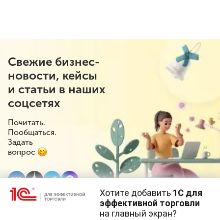
Свежие бизнес-
новости, кейсы
и статьи в наших
соцсетях
Почитать.
Пообщаться.
Задать
вопрос
Хотите добавить
1С для
эффективной торговли
на главный экран?
Cайт использует
cookie-файлы
(файлы с данными о прошлых