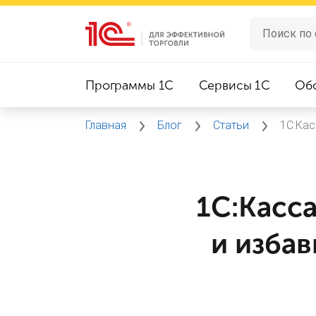
Программы 1C
Сервисы 1C
Об
Главная
Блог
Статьи
1С:Кас
1С:Касс
и избав