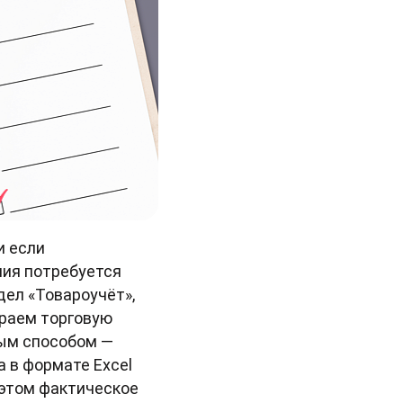
и если
ния потребуется
дел «Товароучёт»,
ираем торговую
ным способом —
а в формате Excel
 этом фактическое