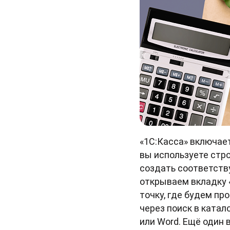
«1С:Касса» включает
вы используете стро
создать соответств
открываем вкладку 
точку, где будем п
через поиск в катал
или Word. Ещё один 