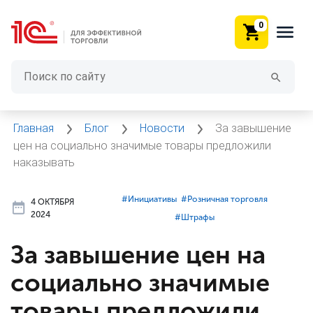
0
Главная
Блог
Новости
За завышение
цен на социально значимые товары предложили
наказывать
#⁣Инициативы
#⁣Розничная торговля
4 ОКТЯБРЯ
2024
#⁣Штрафы
За завышение цен на
социально значимые
товары предложили