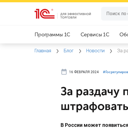
Программы 1C
Сервисы 1C
Об
Главная
Блог
Новости
За р
16 ФЕВРАЛЯ 2024
#⁣Госрегулиро
За раздачу
штрафоват
В России может появиться