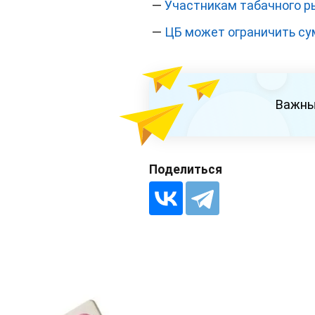
—
Участникам табачного р
—
ЦБ может ограничить су
Важны
Поделиться