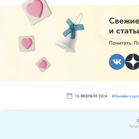
Свежие
и стать
Почитать. П
16 ФЕВРАЛЯ 2024
#⁣Онлайн-торг
Лимит бесп
C
Продо
магазинах 