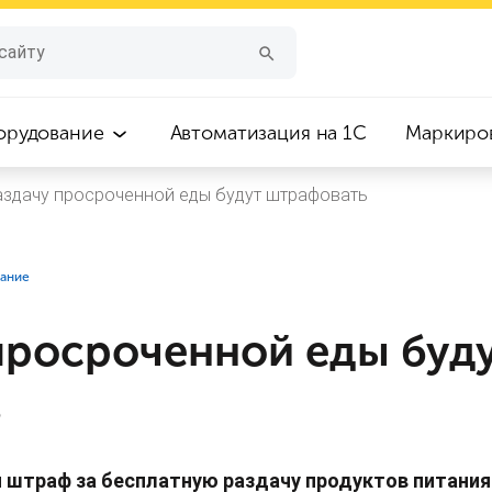
орудование
Автоматизация на 1С
Маркиро
аздачу просроченной еды будут штрафовать
вание
 просроченной еды буд
ь
 штраф за бесплатную раздачу продуктов питания