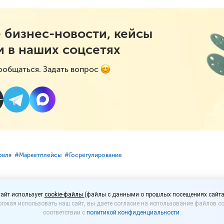
 бизнес-новости, кейсы
и в наших соцсетях
ообщаться. Задать вопрос
овля
#⁣Маркетплейсы
#⁣Госрегулирование
ошлинных покупок в и
айт использует
cookie-файлы
(файлы с данными о прошлых посещениях сайта
лжая использовать наш сайт, вы даете согласие на использование файлов co
может быть сокращен
соответствии с
политикой конфиденциальности
.