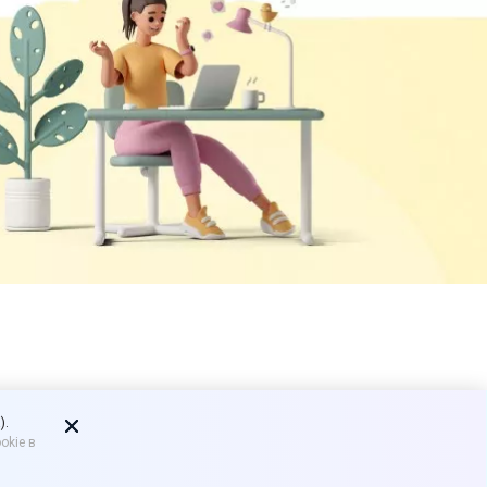
ностранных
).
okie в