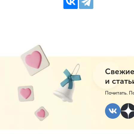
Свежие
и стать
Почитать. П