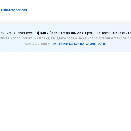
ничная торговля
ссмотрит вопрос о зап
айт использует
cookie-файлы
(файлы с данными о прошлых посещениях сайта
лжая использовать наш сайт, вы даете согласие на использование файлов co
ергетиков детям
соответствии с
политикой конфиденциальности
.
 РФ вынесен проект закона о запрете продажи де
тики. За нарушение этого запрета продавцов пред
ссии уже действуют различные ограничения на прод
я. Теперь же предложено ввести единые нормы для 
прет на продажу энергетиков в потребительской та
нять решение по законопроекту планируется уже до 