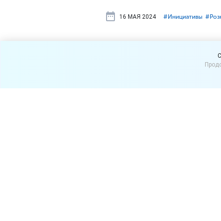
16 МАЯ 2024
#⁣Инициативы
#⁣Роз
Госдума ра
C
Продо
продажи эн
На рассмотрение Госдумы
напитков, включая энерге
В большинстве регионов Ро
достигшим совершеннолети
проект предусматривает за
миллилитров.
В Госдуме заявили, что при
Источник:
Российская газета