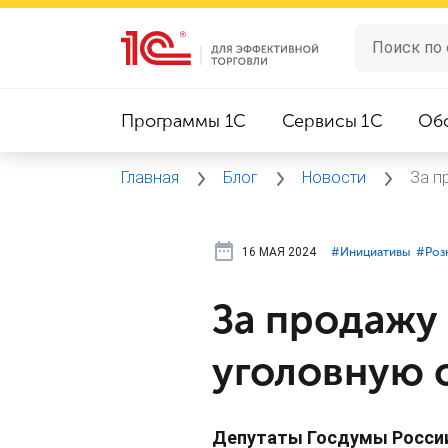
Программы 1C
Сервисы 1C
Об
Главная
Блог
Новости
За п
16 МАЯ 2024
#⁣Инициативы
#⁣Роз
За продажу 
уголовную 
Депутаты Госдумы России