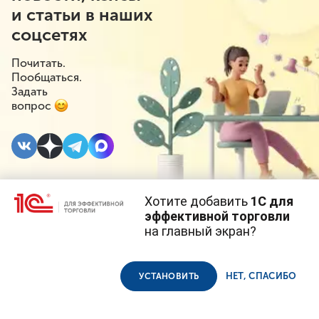
и статьи в наших
соцсетях
Почитать.
Пообщаться.
Задать
вопрос
Хотите добавить
1С для
27 ИЮНЯ 2023
#⁣Маркировка
эффективной торговли
на главный экран?
Эксперимент по
Cайт использует
cookie-файлы
(файлы с данными о прошлых
посещениях сайта).
Продолжая использовать наш сайт, вы даете согласие на
маркировке средств
использование файлов cookie в соответствии с
политикой
НЕТ, СПАСИБО
УСТАНОВИТЬ
конфиденциальности
.
реабилитации