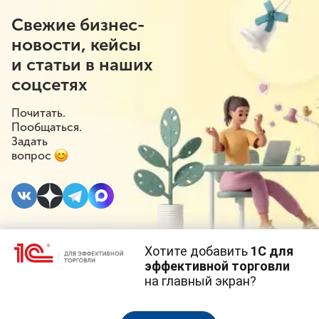
Свежие бизнес-
новости, кейсы
и статьи в наших
соцсетях
Почитать.
Пообщаться.
Задать
вопрос
Хотите добавить
1С для
23 АВГУСТА 2023
#⁣Госрегулирование
эффективной торговли
на главный экран?
Вейпы с
Cайт использует
cookie-файлы
(файлы с данными о прошлых
посещениях сайта).
Продолжая использовать наш сайт, вы даете согласие на