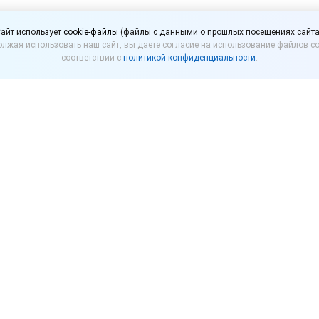
ти могут занять до 35
айт использует
cookie-файлы
(файлы с данными о прошлых посещениях сайта
лжая использовать наш сайт, вы даете согласие на использование файлов co
соответствии с
политикой конфиденциальности
.
матривает возможность повышения порога домин
етствующие изменения могут быть внесены в зако
е занимать не более 25% рынка в регионах. С предл
бовской области Максим Егоров. Минпромторг Росси
Ф.
мышленности и торговли Виктора Евтухова, нужно 
еличение доли крупных торговых объектов на потреб
ое давление на малый и средний бизнес.
 в 21 субъекте РФ, однако согласия по этому вопро
увашии не против увеличения, а в Тульской и Челяб
ых сетей может негативно сказаться на развитии м