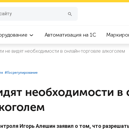
орудование
Автоматизация на 1С
Маркиро
ти не видят необходимости в онлайн-торговле алкоголем
ля
#⁣Госрегулирование
идят необходимости в 
лкоголем
нтроля Игорь Алешин заявил о том, что разрешат