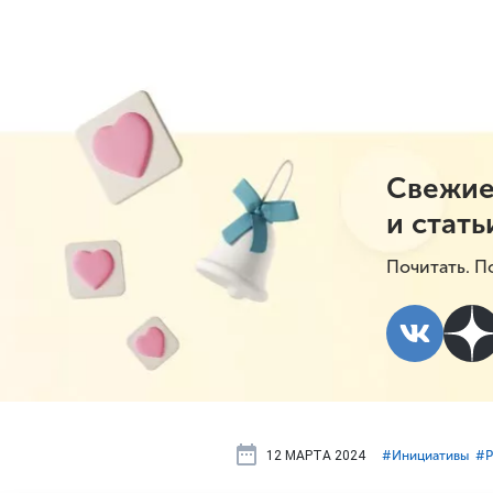
Свежие
и стать
Почитать. П
12 МАРТА 2024
#⁣Инициативы
#⁣