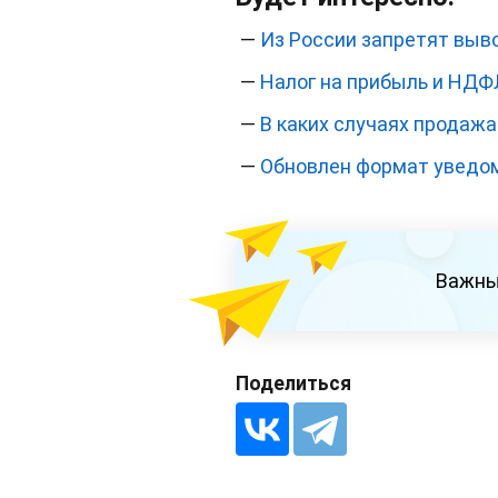
—
Из России запретят выв
—
Налог на прибыль и НДФ
—
В каких случаях продаж
—
Обновлен формат уведом
Важны
Поделиться