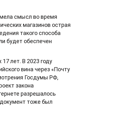
имела смысл во время
зических магазинов острая
едения такого способа
ли будет обеспечен
17 лет. В 2023 году
ийского вина через «Почту
смотрения Госдумы РФ,
роект закона
нтернете разрешалось
т документ тоже был