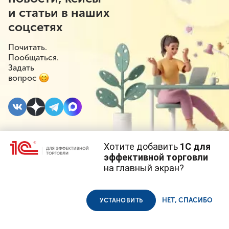
и статьи в наших
соцсетях
Почитать.
Пообщаться.
Задать
вопрос
Хотите добавить
1С для
7 МАРТА 2023
#⁣Маркировка
эффективной торговли
на главный экран?
Маркировка
Cайт использует
cookie-файлы
(файлы с данными о прошлых
посещениях сайта).
Продолжая использовать наш сайт, вы даете согласие на
велосипедов
использование файлов cookie в соответствии с
политикой
НЕТ, СПАСИБО
УСТАНОВИТЬ
конфиденциальности
.
перенесена на 1,5 года