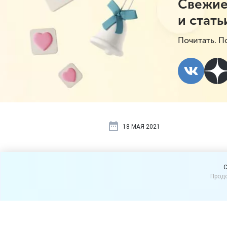
Свежие
и стать
Почитать. П
18 МАЯ 2021
Бизнес обра
C
Продо
просьбой о
перчаточны