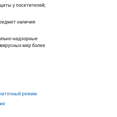
щиты у посетителей;
предмет наличия
рольно-надзорные
авирусных мер более
рчаточный режим
ия