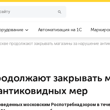
орудование
Автоматизация на 1С
Маркиро
скве продолжают закрывать магазины за нарушение анти
родолжают закрывать м
антиковидных мер
роведенных московским Роспотребнадзором в тече