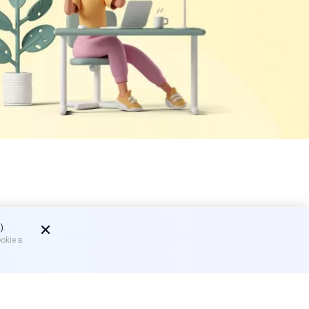
ы с
).
okie в