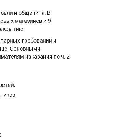
овли и общепита. В
товых магазинов и 9
закрытию.
итарных требований и
ице. Основными
мателям наказания по ч. 2
остей;
тиков;
;