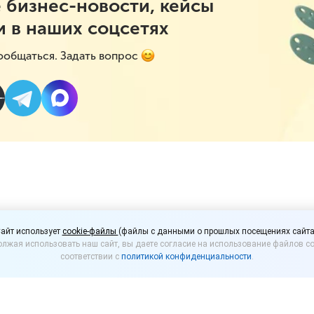
 бизнес-новости, кейсы
и в наших соцсетях
ообщаться. Задать вопрос
тился к властям Москв
айт использует
cookie-файлы
(файлы с данными о прошлых посещениях сайта
лжая использовать наш сайт, вы даете согласие на использование файлов co
тменить обязательный
соответствии с
политикой конфиденциальности
.
й режим