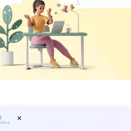
ю:
).
okie в
иженных