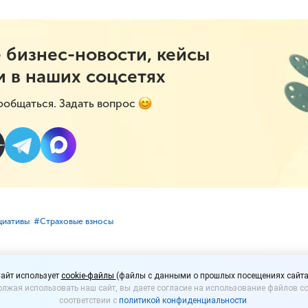
 бизнес-новости, кейсы
и в наших соцсетях
ообщаться. Задать вопрос
циативы
#⁣Страховые взносы
 на бесплатную лекци
айт использует
cookie-файлы
(файлы с данными о прошлых посещениях сайта
лжая использовать наш сайт, вы даете согласие на использование файлов co
взносы: пересчет пон
соответствии с
политикой конфиденциальности
.