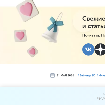
Свежие
и стать
Почитать. П
21 МАЯ 2026
#⁣Вебинар 1С
#⁣Ини
Приглашаем
C
Продо
Страховые 