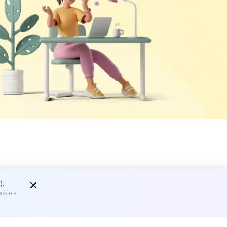
).
okie в
айн