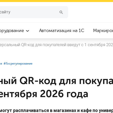
орудование
Автоматизация на 1С
Маркиро
ерсальный QR-код для покупателей введут с 1 сентября 202
ля
#⁣Госрегулирование
ный QR-код для покуп
сентября 2026 года
могут расплачиваться в магазинах и кафе по униве