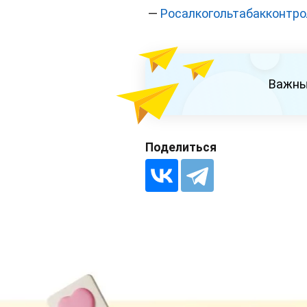
—
Росалкогольтабакконтро
Важны
Поделиться