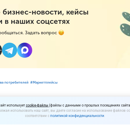
 бизнес-новости, кейсы
и в наших соцсетях
ообщаться. Задать вопрос
ава потребителей
#⁣Маркетплейсы
 смогут жаловаться на
айт использует
cookie-файлы
(файлы с данными о прошлых посещениях сайта
лжая использовать наш сайт, вы даете согласие на использование файлов co
сы и их продавцов онл
соответствии с
политикой конфиденциальности
.