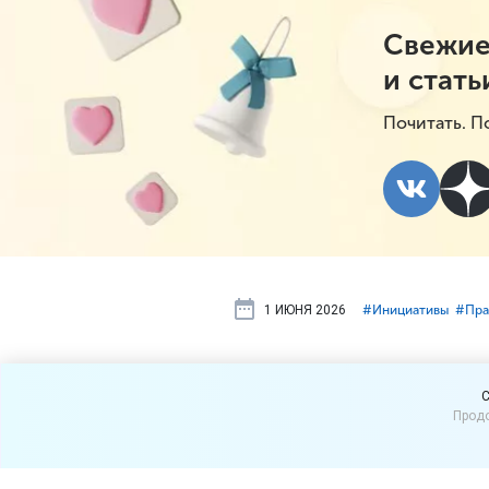
Свежие
и стать
Почитать. П
1 ИЮНЯ 2026
#⁣Инициативы
#⁣Пр
Покупатели
C
Продо
маркетплей