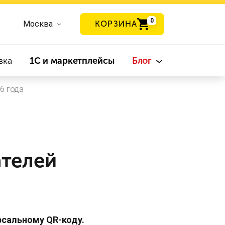
0
Москва
КОРЗИНА
вка
1С и маркетплейсы
Блог
6 года
ателей
рсальному QR-коду.