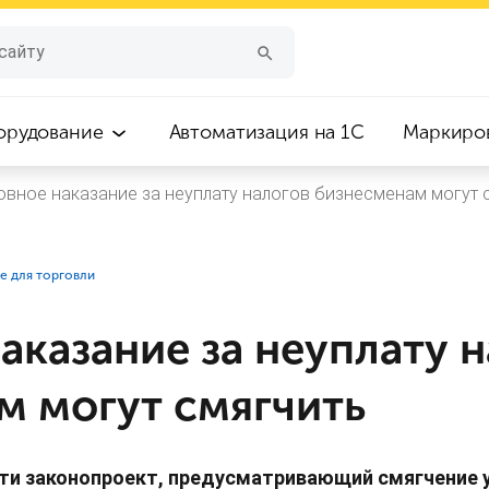
орудование
Автоматизация на 1С
Маркиро
овное наказание за неуплату налогов бизнесменам могут 
е для торговли
аказание за неуплату 
м могут смягчить
сти законопроект, предусматривающий смягчение 