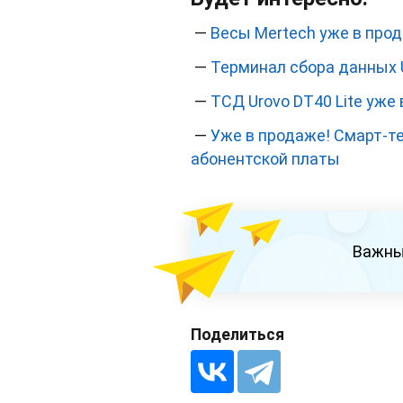
—
Весы Mertech уже в про
—
Терминал сбора данных 
—
ТСД Urovo DT40 Lite уже
—
Уже в продаже! Смарт-т
абонентской платы
Важны
Поделиться