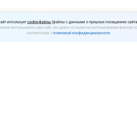
тво выступило против
айт использует
cookie-файлы
(файлы с данными о прошлых посещениях сайта
лжая использовать наш сайт, вы даете согласие на использование файлов co
ассортимента
соответствии с
политикой конфиденциальности
.
онопроект
, расширяющий перечень товаров, котор
законопроект не соответствует целевому назначени
речень товаров, реализующихся в аптеках, к ассор
ий отзыв Правительства согласован с Минфином, М
также поддержан Институтом законодательства и с
льстве.
ии Госдумы находится законопроект, после принятия
ться различными товарами, в числе которых жеват
напитки, питьевая вода в бутылках и пр.