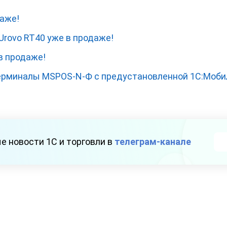
даже!
Urovo RT40 уже в продаже!
 в продаже!
ерминалы MSPOS-N-Ф с предустановленной 1C:Мобил
е новости 1С и торговли в
телеграм-канале