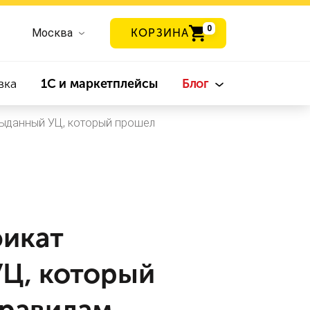
0
Москва
КОРЗИНА
вка
1С и маркетплейсы
Блог
 выданный УЦ, который прошел
фикат
УЦ, который
правилам