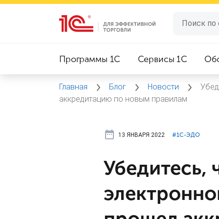
Программы 1C
Сервисы 1C
Об
Главная
Блог
Новости
Убед
аккредитацию по новым правилам
13 ЯНВАРЯ 2022
#⁣1С-ЭДО
Убедитесь, 
электронно
прошел акк