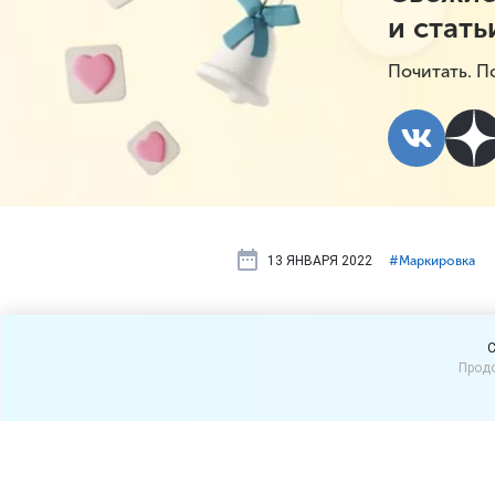
и стать
Почитать. П
13 ЯНВАРЯ 2022
#⁣Маркировка
Маркировка
C
Продо
уже с 20 ян
С 20 января 2022 г. для 
и менее» вывод маркирова