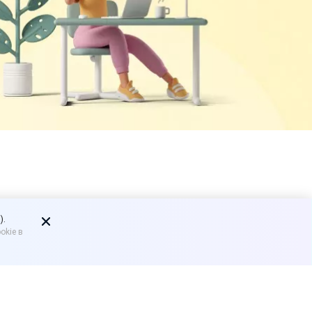
в рознице
).
okie в
о сроком годности 40 дней
осуществляться через