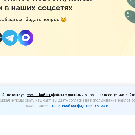
и в наших соцсетях
ообщаться. Задать вопрос
 молочной продукции 
айт использует
cookie-файлы
(файлы с данными о прошлых посещениях сайта
лжая использовать наш сайт, вы даете согласие на использование файлов co
варя 2022 года
соответствии с
политикой конфиденциальности
.
категорий молочной продукции «Мороженое и сыры с
нной продукции из оборота при продаже должен 