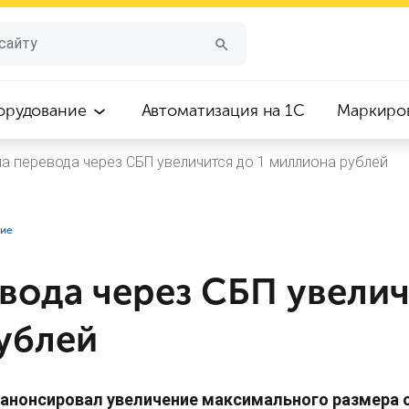
орудование
Автоматизация на 1С
Маркиро
а перевода через СБП увеличится до 1 миллиона рублей
ние
вода через СБП увелич
ублей
анонсировал увеличение максимального размера 