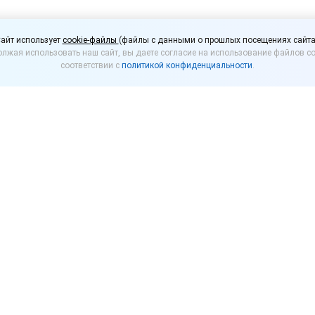
 продлить розничную 
айт использует
cookie-файлы
(файлы с данными о прошлых посещениях сайта
лжая использовать наш сайт, вы даете согласие на использование файлов co
удет проще
соответствии с
политикой конфиденциальности
.
ый закон от 26.03.2022 № 74-ФЗ, существенно уп
цензии на розничную продажу алкогольной и спир
екабря 2023 года включительно не будут применят
зии на розничную продажу алкогольной продукции в 
питания. В частности, препятствием для выдачи ли
сборам, страховым взносам более 3 000 рублей в со
ам, процентам более 3 000 рублей в совокупности;
 по КоАП РФ за нарушения в области производства 
 спиртосодержащей продукции.