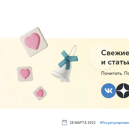
Свежие
и стать
Почитать. П
28 МАРТА 2022
#⁣Госрегулирова