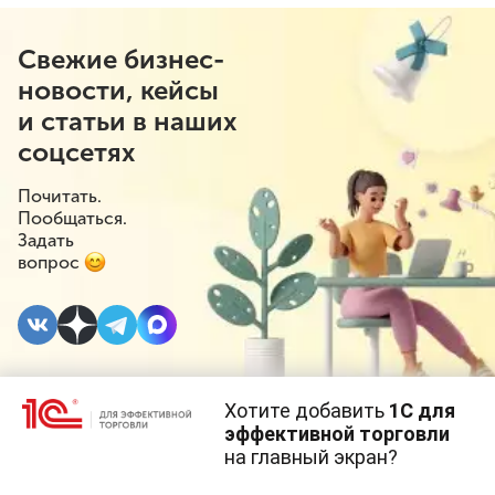
Свежие бизнес-
новости, кейсы
и статьи в наших
соцсетях
Почитать.
Пообщаться.
Задать
вопрос
Хотите добавить
1С для
6 ОКТЯБРЯ 2023
#⁣Инициативы
эффективной торговли
на главный экран?
Минфин выступил за
Cайт использует
cookie-файлы
(файлы с данными о прошлых
посещениях сайта).