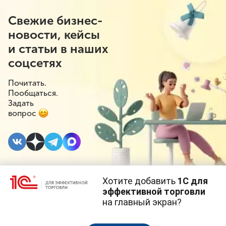
Свежие бизнес-
новости, кейсы
и статьи в наших
соцсетях
Почитать.
Пообщаться.
Задать
вопрос
Хотите добавить
1С для
23 МАЯ 2023
#⁣Проверки
эффективной торговли
на главный экран?
У МЧС будет больше
Cайт использует
cookie-файлы
(файлы с данными о прошлых
посещениях сайта).
Продолжая использовать наш сайт, вы даете согласие на