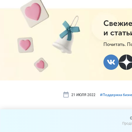
Свежие
и стать
Почитать. П
21 ИЮЛЯ 2022
#⁣Поддержка бизн
Бизнесу по
C
Продо
рынки