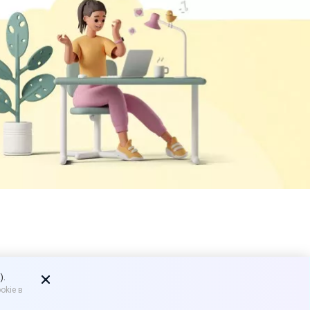
анные
).
okie в