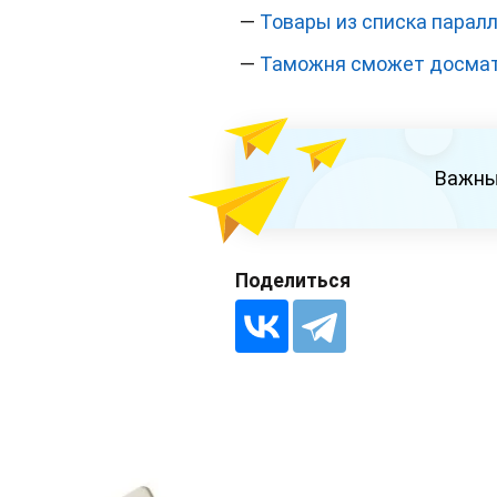
—
Товары из списка парал
—
Таможня сможет досматр
Важны
Поделиться