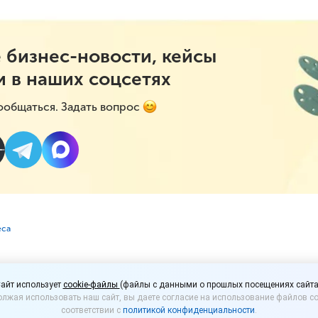
 бизнес-новости, кейсы
и в наших соцсетях
ообщаться. Задать вопрос
еса
могут выйти на иностр
айт использует
cookie-файлы
(файлы с данными о прошлых посещениях сайта
лжая использовать наш сайт, вы даете согласие на использование файлов co
соответствии с
политикой конфиденциальности
.