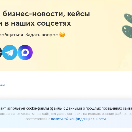
 бизнес-новости, кейсы
и в наших соцсетях
ообщаться. Задать вопрос
ние
переработают по ново
айт использует
cookie-файлы
(файлы с данными о прошлых посещениях сайта
лжая использовать наш сайт, вы даете согласие на использование файлов co
соответствии с
политикой конфиденциальности
.