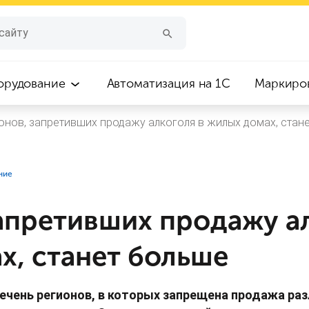
орудование
Автоматизация на 1С
Маркиро
онов, запретивших продажу алкоголя в жилых домах, стан
ние
апретивших продажу а
х, станет больше
речень регионов, в которых запрещена продажа ра