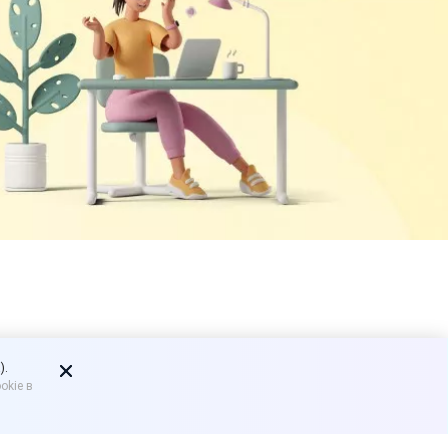
му
).
okie в