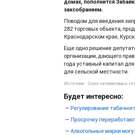
домах, пополнится Забай
заксобранием.
Поводом для введения зап
282 торговых объекта, про
Краснодарском крае, Курск
Еще одно решение депутато
организации, дающего прав
года уставный капитал для 
для сельской местности.
Источник:
Союз независимых се
Будет интересно:
—
Регулирование табачног
—
Просрочку переработают
—
Алкогольные марки могу