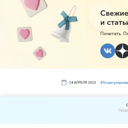
Свежие
и стать
Почитать. П
24 АПРЕЛЯ 2023
#⁣Госрегулирова
Просрочку 
C
Продо
стандарту