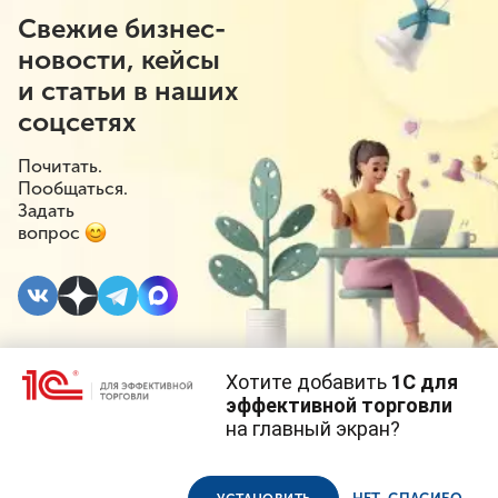
Свежие бизнес-
новости, кейсы
и статьи в наших
соцсетях
Почитать.
Пообщаться.
Задать
вопрос
Хотите добавить
1С для
29 ИЮЛЯ 2022
#⁣Поддержка бизнеса
эффективной торговли
на главный экран?
Российским
Cайт использует
cookie-файлы
(файлы с данными о прошлых
посещениях сайта).
Продолжая использовать наш сайт, вы даете согласие на
производителям
использование файлов cookie в соответствии с
политикой