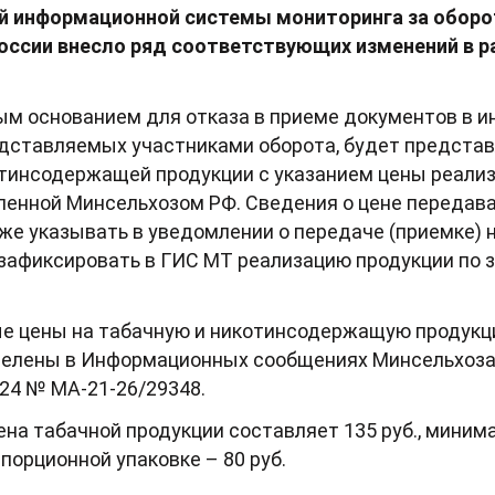
й информационной системы мониторинга за обор
оссии внесло ряд соответствующих изменений в р
вым основанием для отказа в приеме документов в
едставляемых участниками оборота, будет представ
отинсодержащей продукции с указанием цены реализ
ленной Минсельхозом РФ. Сведения о цене передав
кже указывать в уведомлении о передаче (приемке)
 зафиксировать в ГИС МТ реализацию продукции по 
е цены на табачную и никотинсодержащую продукцию
еделены в Информационных сообщениях Минсельхоза 
024 № МА-21-26/29348.
ена табачной продукции составляет 135 руб., миним
порционной упаковке – 80 руб.