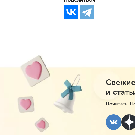
Свежие
и стать
Почитать. П