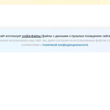
сперимент по маркиро
айт использует
cookie-файлы
(файлы с данными о прошлых посещениях сайта
лжая использовать наш сайт, вы даете согласие на использование файлов co
х завариваемых напит
соответствии с
политикой конфиденциальности
.
25 года в России пройдет эксперимент по маркиро
пакованных в потребительскую упаковку. Соотве
31.05.2025 № 809
опубликовано
на Официальном ин
 в рамках эксперимента будет маркироваться след
ареный, с кофеином или без кофеина; заменители к