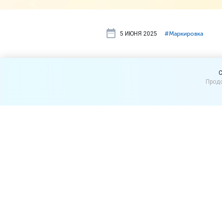
5 ИЮНЯ 2025
#⁣Маркировка
Начался эк
C
Продо
растворимы
С 1 июня по 31 августа 20
завариваемых напитков, у
Правительства Россия от 
информации.
Как следует из документа,
кофе, жареный или неж
в любой пропорции;