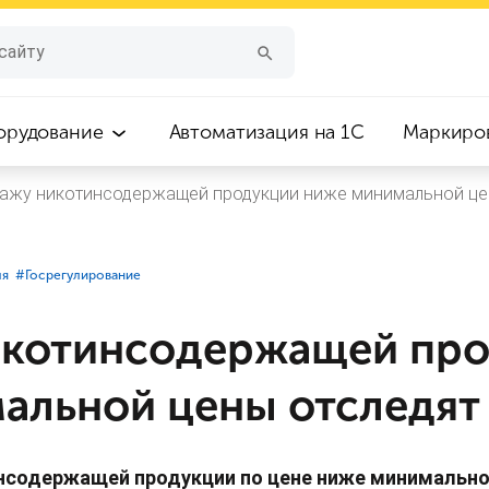
орудование
Автоматизация на 1С
Маркиро
ажу никотинсодержащей продукции ниже минимальной цен
ля
#⁣Госрегулирование
котинсодержащей пр
альной цены отследят
нсодержащей продукции по цене ниже минимально