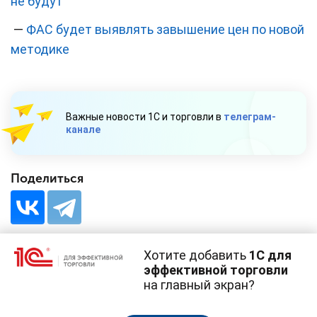
не будут
—
ФАС будет выявлять завышение цен по новой
методике
Важные новости 1С и торговли в
телеграм-
канале
Поделиться
Хотите добавить
1С для
эффективной торговли
на главный экран?
Cайт использует
cookie-файлы
(файлы с данными о прошлых
посещениях сайта).
Продолжая использовать наш сайт, вы даете согласие на