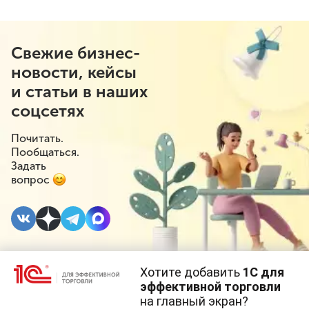
Свежие бизнес-
новости, кейсы
и статьи в наших
соцсетях
Почитать.
Пообщаться.
Задать
вопрос
Хотите добавить
1С для
26 АПРЕЛЯ 2022
#⁣Госрегулирование
эффективной торговли
на главный экран?
Cайт использует
cookie-файлы
(файлы с данными о прошлых