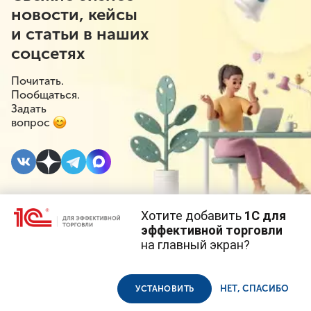
новости, кейсы
и статьи в наших
соцсетях
Почитать.
Пообщаться.
Задать
вопрос
Хотите добавить
1С для
24 МАРТА 2023
#⁣Госрегулирование
эффективной торговли
на главный экран?
Проверок бизнеса
Cайт использует
cookie-файлы
(файлы с данными о прошлых
посещениях сайта).
Продолжая использовать наш сайт, вы даете согласие на
будет меньше
использование файлов cookie в соответствии с
политикой
НЕТ, СПАСИБО
УСТАНОВИТЬ
конфиденциальности
.