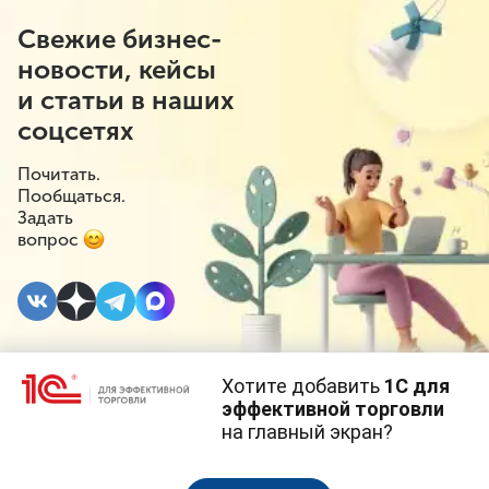
Свежие бизнес-
новости, кейсы
и статьи в наших
соцсетях
Почитать.
Пообщаться.
Задать
вопрос
Хотите добавить
1С для
16 АПРЕЛЯ 2024
#⁣Маркировка
#⁣Госрегулирование
эффективной торговли
на главный экран?
Правила передачи
Cайт использует
cookie-файлы
(файлы с данными о прошлых
посещениях сайта).
Продолжая использовать наш сайт, вы даете согласие на