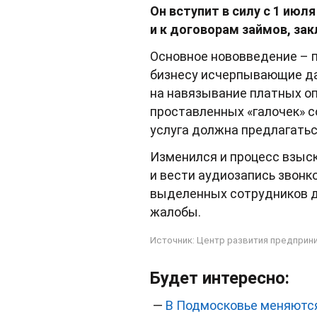
Он вступит в силу с 1 июл
и к договорам займов, за
Основное нововведение – 
бизнесу исчерпывающие дан
на навязывание платных оп
проставленных «галочек» 
услуга должна предлагаться
Изменился и процесс взыск
и вести аудиозапись звонк
выделенных сотрудников д
жалобы.
Источник:
Центр развития предприн
Будет интересно:
—
В Подмосковье меняются