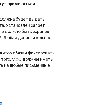
удут применяться
 должна будет выдать
га. Установлен запрет
 не должно быть заранее
й. Любая дополнительная
едитор обязан фиксировать
е того, МФО должны иметь
ть на любые письменные
е