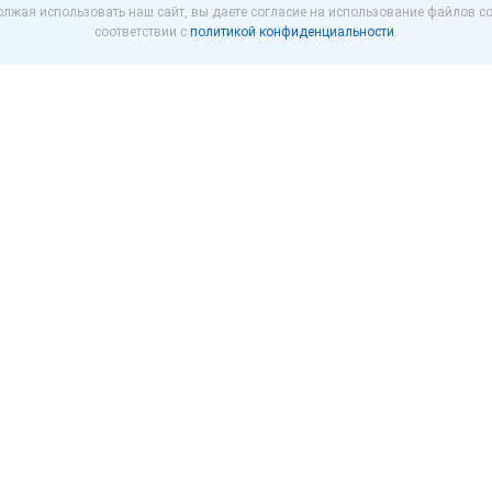
лжая использовать наш сайт, вы даете согласие на использование файлов co
и работе с маркетплей
соответствии с
политикой конфиденциальности
.
тва России Михаил Мишустин подписал постанов
ренций для самозанятых граждан, которые рабо
 платформы и добровольно участвуют в программ
го страхования.
 цифровые платформы (маркетплейсы, сервисы заказ
обязаны предоставлять партнерам-исполнителям, я
мили социальные программы, такие как пенсионное
 размере не менее 2,9% от их дохода, полученного 
ющий календарный месяц.
ций платформы должны определить самостоятельн
овать механизмы поддержки под свою бизнес-модель
й нагрузки.
вовать с 1 октября 2026 года и будут применяться 