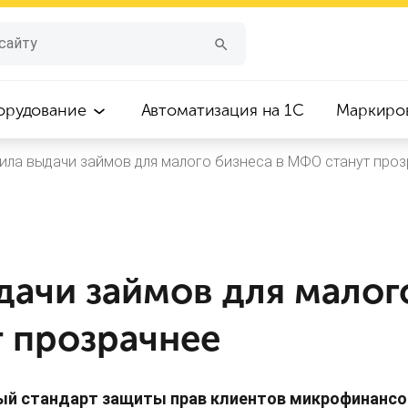
орудование
Автоматизация на 1С
Маркиро
ила выдачи займов для малого бизнеса в МФО станут про
ачи займов для малого
 прозрачнее
вый стандарт защиты прав клиентов микрофинансо