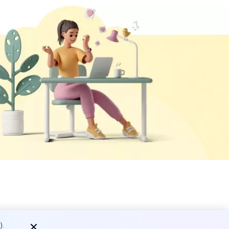
осы,
).