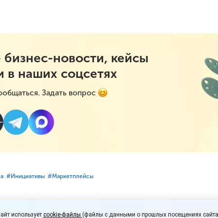
 бизнес-новости, кейсы
и в наших соцсетях
ообщаться. Задать вопрос
са
#⁣Инициативы
#⁣Маркетплейсы
м, которые платят взн
айт использует
cookie-файлы
(файлы с данными о прошлых посещениях сайта