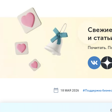
Свежие
и стать
Почитать. П
18 МАЯ 2026
#⁣Поддержка бизне
Самозаняты
C