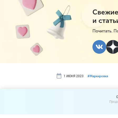
Свежие
и стать
Почитать. П
1 ИЮНЯ 2023
#⁣Маркировка
Начался эк
C
Продо
безалкогол