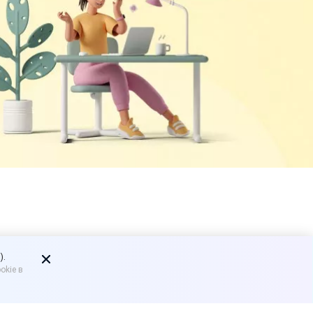
ке соков и
).
okie в