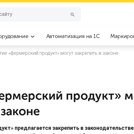
орудование
Автоматизация на 1С
Маркиро
тие «фермерский продукт» могут закрепить в законе
ермерский продукт» м
 законе
укт» предлагается закрепить в законодательстве,