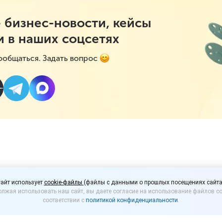
 бизнес-новости, кейсы
и в наших соцсетях
ообщаться. Задать вопрос
сперимент по маркиров
айт использует
cookie-файлы
(файлы с данными о прошлых посещениях сайта
лжая использовать наш сайт, вы даете согласие на использование файлов co
ьных напитков
соответствии с
политикой конфиденциальности
.