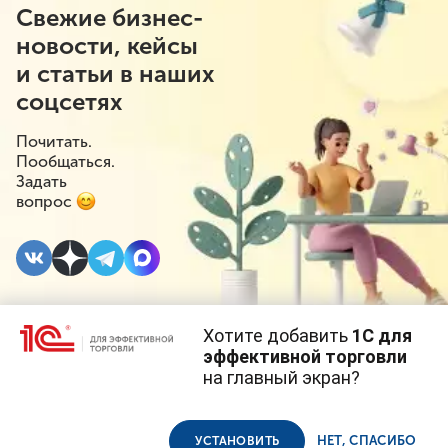
Свежие бизнес-
новости, кейсы
и статьи в наших
соцсетях
Почитать.
Пообщаться.
Задать
вопрос
Хотите добавить
1С для
10 НОЯБРЯ 2022
#⁣Госрегулирование
эффективной торговли
на главный экран?
Магазины могут
Cайт использует
cookie-файлы
(файлы с данными о прошлых
посещениях сайта).
Продолжая использовать наш сайт, вы даете согласие на
обязать устанавливать
использование файлов cookie в соответствии с
политикой
НЕТ, СПАСИБО
УСТАНОВИТЬ