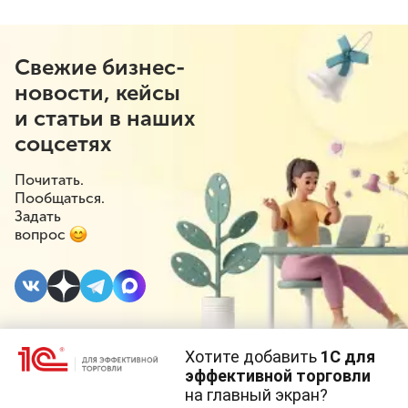
Свежие бизнес-
новости, кейсы
и статьи в наших
соцсетях
Почитать.
Пообщаться.
Задать
вопрос
Хотите добавить
1С для
10 АПРЕЛЯ 2026
#⁣Онлайн-торговля
эффективной торговли
на главный экран?
Cайт использует
cookie-файлы
(файлы с данными о прошлых