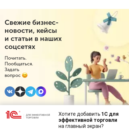
Свежие бизнес-
новости, кейсы
и статьи в наших
соцсетях
Почитать.
Пообщаться.
Задать
вопрос
Хотите добавить
1С для
14 НОЯБРЯ 2023
#⁣Инициативы
эффективной торговли
на главный экран?
Cайт использует
cookie-файлы
(файлы с данными о прошлых