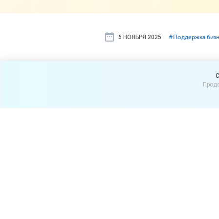
6 НОЯБРЯ 2025
#⁣Поддержка биз
Генпрокура
C
Продо
администра
Генпрокуратура РФ отклон
2026 год. Об этом сообща
Несмотря на то, что колич
плановых проверок и иных 
сравнению с текущим годо
нарушающими действующее
Так, по итогам рассмотре