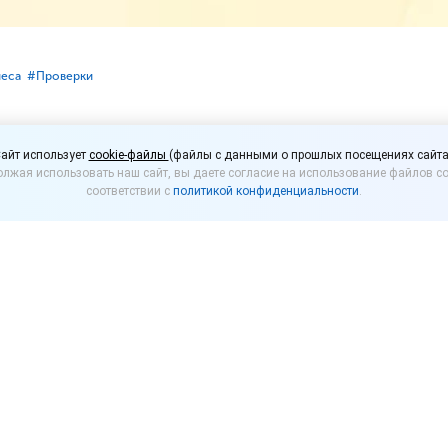
неса
#⁣Проверки
тура работает над сни
айт использует
cookie-файлы
(файлы с данными о прошлых посещениях сайта
лжая использовать наш сайт, вы даете согласие на использование файлов co
тивной нагрузки на би
соответствии с
политикой конфиденциальности
.
ила более двух третей проверок, запланированны
ется на официальном сайте ведомства.
ество заявок от контролирующих органов на включе
контрольных (надзорных) мероприятий на 2026 год в
м, большинство из них надзорным ведомством сочт
 законодательство.
ния соответствующих проектов планов, сформирова