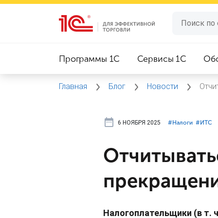
Программы 1C
Сервисы 1C
Об
Главная
Блог
Новости
Отчи
6 НОЯБРЯ 2025
#⁣Налоги
#⁣ИТC
Отчитывать
прекращени
Налогоплательщики (в т. 