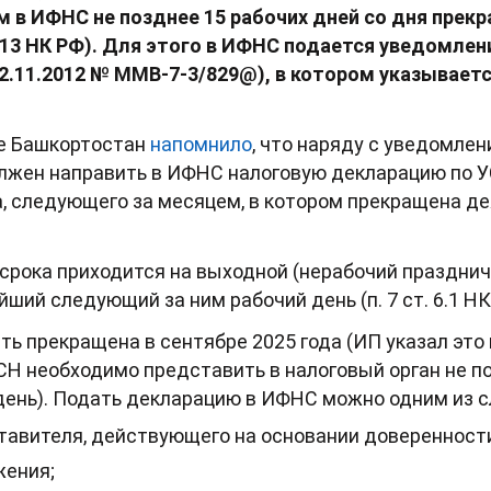
 в ИФНС не позднее 15 рабочих дней со дня прек
6.13 НК РФ). Для этого в ИФНС подается уведомлени
2.11.2012 № ММВ-7-3/829@), в котором указывает
е Башкортостан
напомнило
, что наряду с уведомле
лжен направить в ИФНС налоговую декларацию по УС
, следующего за месяцем, в котором прекращена дея
 срока приходится на выходной (нерабочий празднич
ий следующий за ним рабочий день (п. 7 ст. 6.1 НК
ть прекращена в сентябре 2025 года (ИП указал эт
УСН необходимо представить в налоговый орган не поз
 день). Подать декларацию в ИФНС можно одним из 
ставителя, действующего на основании доверенност
жения;