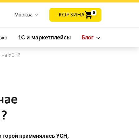
0
Москва
КОРЗИНА
вка
1С и маркетплейсы
Блог
 на УСН?
чае
Н?
которой применялась УСН,