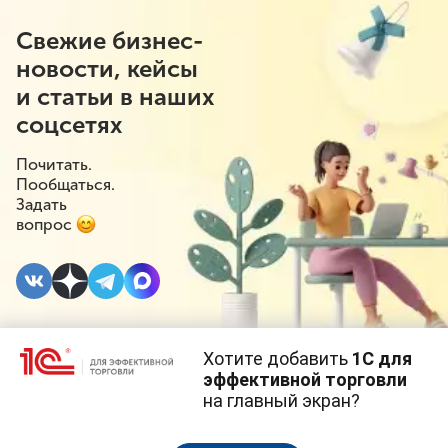
Свежие бизнес-
новости, кейсы
и статьи в наших
соцсетях
Почитать.
Пообщаться.
Задать
вопрос
Хотите добавить
1С для
27 МАРТА 2024
#⁣Инициативы
эффективной торговли
на главный экран?
Просрочку отправят на
Cайт использует
cookie-файлы
(файлы с данными о прошлых
посещениях сайта).
Продолжая использовать наш сайт, вы даете согласие на