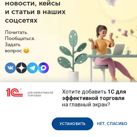
новости, кейсы
и статьи в наших
соцсетях
Почитать.
Пообщаться.
Задать
вопрос
Хотите добавить
1С для
9 ИЮНЯ 2025
#⁣Поддержка бизнеса
эффективной торговли
на главный экран?
Процентные ставки по
Cайт использует
cookie-файлы
(файлы с данными о прошлых
посещениях сайта).
Продолжая использовать наш сайт, вы даете согласие на
кредитам для
использование файлов cookie в соответствии с
политикой
НЕТ, СПАСИБО
УСТАНОВИТЬ
конфиденциальности
.
субъектов МСП будут